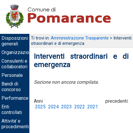
Disposizioni
Ti trovi in:
Amministrazione Trasparente
> Interventi
straordinari e di emergenza
generali
Organizzazione
Interventi straordinari e di
Consulenti e
emergenza
collaboratori
Personale
Sezione non ancora compilata.
Bandi di
concorso
Performance
Anni precedenti:
Enti
2025
2024
2023
2022
2021
controllati
Attivita' e
procedimenti